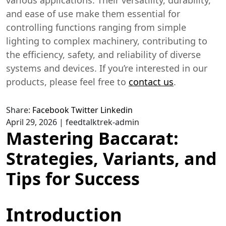
and ease of use make them essential for
controlling functions ranging from simple
lighting to complex machinery, contributing to
the efficiency, safety, and reliability of diverse
systems and devices. If you’re interested in our
products, please feel free to
contact us
.
Share:
Facebook
Twitter
Linkedin
April 29, 2026
|
feedtalktrek-admin
Mastering Baccarat:
Strategies, Variants, and
Tips for Success
Introduction