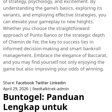
of strategy, psychology, and excitement. By
understanding the game’s basics, exploring its
variants, and employing effective strategies, you
can elevate your gameplay to new heights.
Whether you choose the straightforward
approach of Punto Banco or the strategic depth
of Chemin de Fer, the key to success lies in
informed decision-making and smart bankroll
management. Embrace the elegance of Baccarat,
and you may find yourself not only enjoying the
game but also improving your odds of winning.
Share:
Facebook
Twitter
Linkedin
April 29, 2026
|
feedtalktrek-admin
Buntogel: Panduan
Lengkap untuk