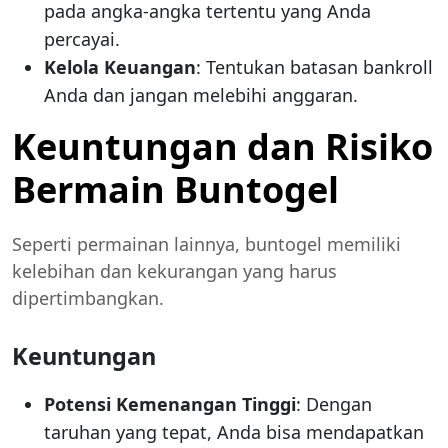
pada angka-angka tertentu yang Anda
percayai.
Kelola Keuangan
: Tentukan batasan bankroll
Anda dan jangan melebihi anggaran.
Keuntungan dan Risiko
Bermain Buntogel
Seperti permainan lainnya, buntogel memiliki
kelebihan dan kekurangan yang harus
dipertimbangkan.
Keuntungan
Potensi Kemenangan Tinggi
: Dengan
taruhan yang tepat, Anda bisa mendapatkan