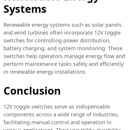
Systems
Renewable energy systems such as solar panels
and wind turbines often incorporate 12V toggle
switches for controlling power distribution,
battery charging, and system monitoring. These
switches help operators manage energy flow and
perform maintenance tasks safely and efficiently
in renewable energy installations.
Conclusion
12V toggle switches serve as indispensable
components across a wide range of industries,
facilitating manual control and operation in
various applications. Their versatility, durability,