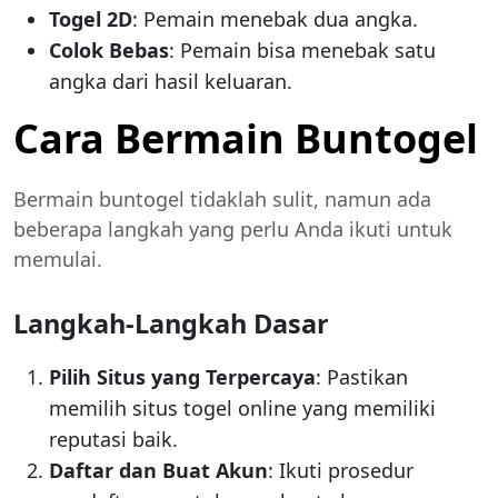
Togel 2D
: Pemain menebak dua angka.
Colok Bebas
: Pemain bisa menebak satu
angka dari hasil keluaran.
Cara Bermain Buntogel
Bermain buntogel tidaklah sulit, namun ada
beberapa langkah yang perlu Anda ikuti untuk
memulai.
Langkah-Langkah Dasar
Pilih Situs yang Terpercaya
: Pastikan
memilih situs togel online yang memiliki
reputasi baik.
Daftar dan Buat Akun
: Ikuti prosedur