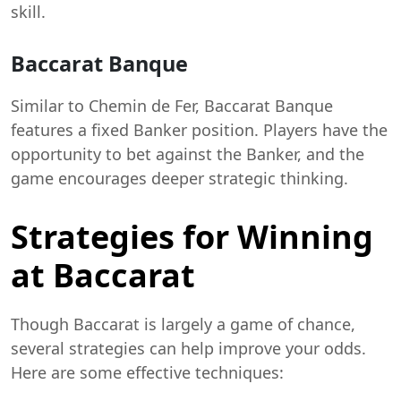
skill.
Baccarat Banque
Similar to Chemin de Fer, Baccarat Banque
features a fixed Banker position. Players have the
opportunity to bet against the Banker, and the
game encourages deeper strategic thinking.
Strategies for Winning
at Baccarat
Though Baccarat is largely a game of chance,
several strategies can help improve your odds.
Here are some effective techniques: