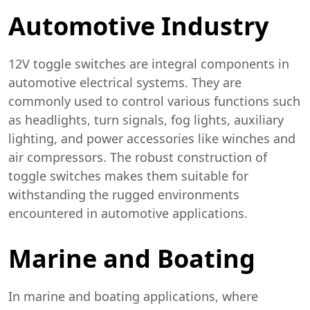
Automotive Industry
12V toggle switches are integral components in
automotive electrical systems. They are
commonly used to control various functions such
as headlights, turn signals, fog lights, auxiliary
lighting, and power accessories like winches and
air compressors. The robust construction of
toggle switches makes them suitable for
withstanding the rugged environments
encountered in automotive applications.
Marine and Boating
In marine and boating applications, where