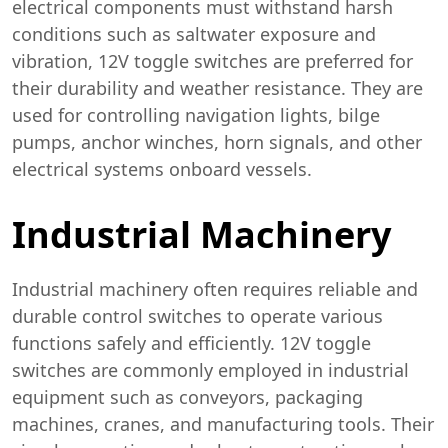
electrical components must withstand harsh
conditions such as saltwater exposure and
vibration, 12V toggle switches are preferred for
their durability and weather resistance. They are
used for controlling navigation lights, bilge
pumps, anchor winches, horn signals, and other
electrical systems onboard vessels.
Industrial Machinery
Industrial machinery often requires reliable and
durable control switches to operate various
functions safely and efficiently. 12V toggle
switches are commonly employed in industrial
equipment such as conveyors, packaging
machines, cranes, and manufacturing tools. Their