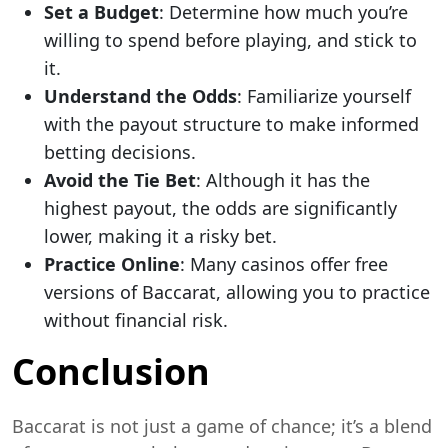
Set a Budget
: Determine how much you’re
willing to spend before playing, and stick to
it.
Understand the Odds
: Familiarize yourself
with the payout structure to make informed
betting decisions.
Avoid the Tie Bet
: Although it has the
highest payout, the odds are significantly
lower, making it a risky bet.
Practice Online
: Many casinos offer free
versions of Baccarat, allowing you to practice
without financial risk.
Conclusion
Baccarat is not just a game of chance; it’s a blend