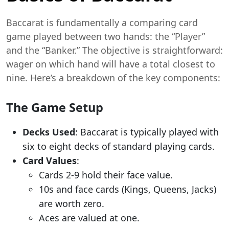
Baccarat is fundamentally a comparing card
game played between two hands: the “Player”
and the “Banker.” The objective is straightforward:
wager on which hand will have a total closest to
nine. Here’s a breakdown of the key components:
The Game Setup
Decks Used
: Baccarat is typically played with
six to eight decks of standard playing cards.
Card Values
:
Cards 2-9 hold their face value.
10s and face cards (Kings, Queens, Jacks)
are worth zero.
Aces are valued at one.