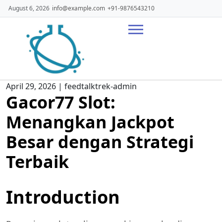
Skip
August 6, 2026
info@example.com
+91-9876543210
to
content
April 29, 2026
|
feedtalktrek-admin
Gacor77 Slot:
Menangkan Jackpot
Besar dengan Strategi
Terbaik
Introduction