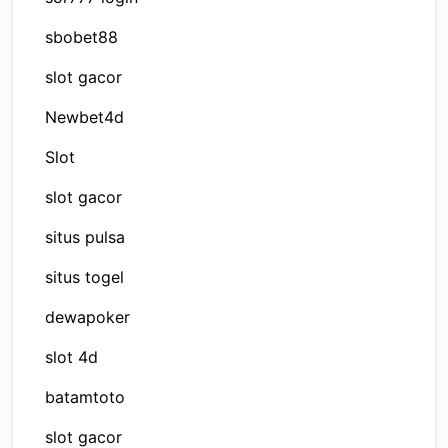
sbobet88
slot gacor
Newbet4d
Slot
slot gacor
situs pulsa
situs togel
dewapoker
slot 4d
batamtoto
slot gacor