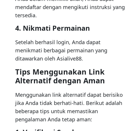
mendaftar dengan mengikuti instruksi yang
tersedia.
4. Nikmati Permainan
Setelah berhasil login, Anda dapat
menikmati berbagai permainan yang
ditawarkan oleh Asialive88.
Tips Menggunakan Link
Alternatif dengan Aman
Menggunakan link alternatif dapat berisiko
jika Anda tidak berhati-hati. Berikut adalah
beberapa tips untuk memastikan
pengalaman Anda tetap aman: