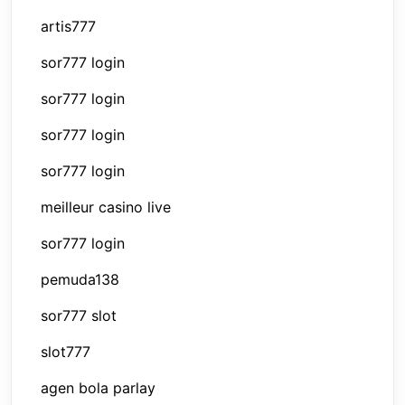
artis777
sor777 login
sor777 login
sor777 login
sor777 login
meilleur casino live
sor777 login
pemuda138
sor777 slot
slot777
agen bola parlay