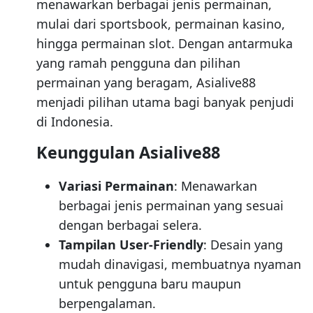
menawarkan berbagai jenis permainan,
mulai dari sportsbook, permainan kasino,
hingga permainan slot. Dengan antarmuka
yang ramah pengguna dan pilihan
permainan yang beragam, Asialive88
menjadi pilihan utama bagi banyak penjudi
di Indonesia.
Keunggulan Asialive88
Variasi Permainan
: Menawarkan
berbagai jenis permainan yang sesuai
dengan berbagai selera.
Tampilan User-Friendly
: Desain yang
mudah dinavigasi, membuatnya nyaman
untuk pengguna baru maupun
berpengalaman.