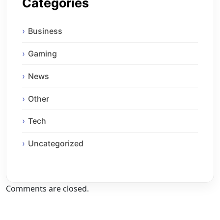
Categories
Business
Gaming
News
Other
Tech
Uncategorized
Comments are closed.