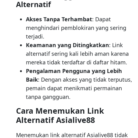
Alternatif
Akses Tanpa Terhambat
: Dapat
menghindari pemblokiran yang sering
terjadi.
Keamanan yang Ditingkatkan
: Link
alternatif sering kali lebih aman karena
mereka tidak terdaftar di daftar hitam.
Pengalaman Pengguna yang Lebih
Baik
: Dengan akses yang tidak terputus,
pemain dapat menikmati permainan
tanpa gangguan.
Cara Menemukan Link
Alternatif Asialive88
Menemukan link alternatif Asialive88 tidak