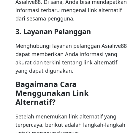
Asialive88. Di sana, Anda bisa mendapatkan
informasi terbaru mengenai link alternatif
dari sesama pengguna.
3. Layanan Pelanggan
Menghubungi layanan pelanggan Asialive88
dapat memberikan Anda informasi yang
akurat dan terkini tentang link alternatif
yang dapat digunakan.
Bagaimana Cara
Menggunakan Link
Alternatif?
Setelah menemukan link alternatif yang
terpercaya, berikut adalah langkah-langkah
untuk menggunakannya: