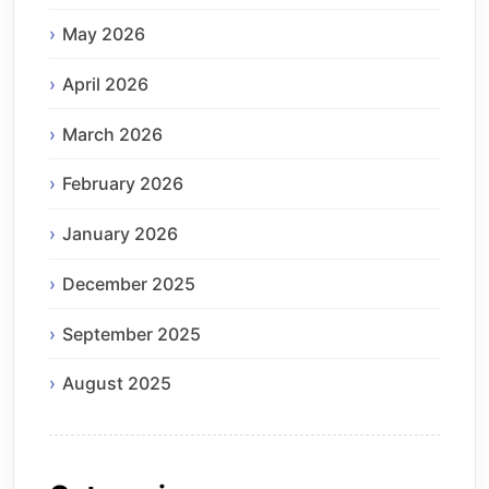
May 2026
April 2026
March 2026
February 2026
January 2026
December 2025
September 2025
August 2025