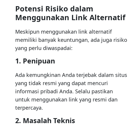
Potensi Risiko dalam
Menggunakan Link Alternatif
Meskipun menggunakan link alternatif
memiliki banyak keuntungan, ada juga risiko
yang perlu diwaspadai:
1. Penipuan
Ada kemungkinan Anda terjebak dalam situs
yang tidak resmi yang dapat mencuri
informasi pribadi Anda. Selalu pastikan
untuk menggunakan link yang resmi dan
terpercaya.
2. Masalah Teknis