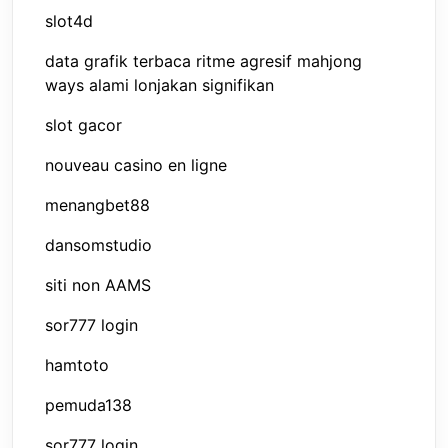
slot4d
data grafik terbaca ritme agresif mahjong
ways alami lonjakan signifikan
slot gacor
nouveau casino en ligne
menangbet88
dansomstudio
siti non AAMS
sor777 login
hamtoto
pemuda138
sor777 login